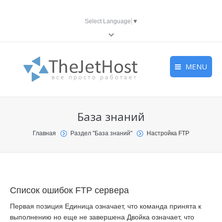
Select Language
▼
MENU
Главная
Главная
Главная
База знаний
VDS
VDS
VDS
You are here:
Главная
Раздел "База знаний"
Настройка FTP
Хостинг
Хостинг
Хостинг
Все услуги
Все услуги
Все услуги
Правила
Правила
Правила
Список ошибок FTP сервера
База знаний
База знаний
База знаний
Первая позиция Единица означает, что команда принята к
выполнению но еще не завершена Двойка означает, что
Контакты
Контакты
Контакты